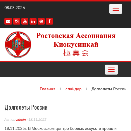
Наверх
08.08.2026
Toggle
navigatio
Toggle
navigation
Главная
/
слайдер
/
Долголеты России
Долголеты России
Автор
admin
- 18.11.2025
18.11.2025г. В Московском центре боевых искусств прошли