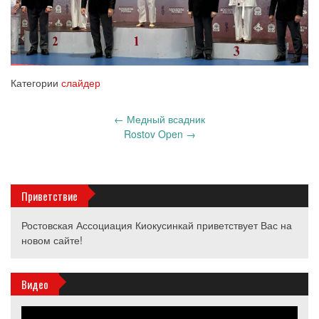
Категории
слайдер
Запись
←
Медный всадник
навигация
Rostov Open
→
Приветствие
Ростовская Ассоциация Киокусинкай приветствует Вас на
новом сайте!
Видео
Видеоплеер