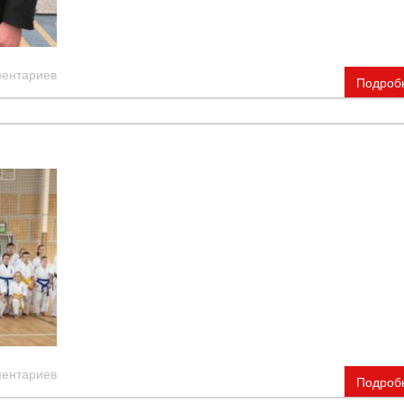
ментариев
Подроб
ментариев
Подроб