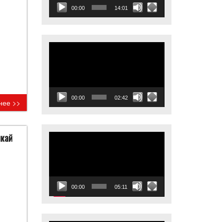
00:00
14:01
Видеоплеер
00:00
02:42
нее >>
Видеоплеер
нкай
00:00
05:11