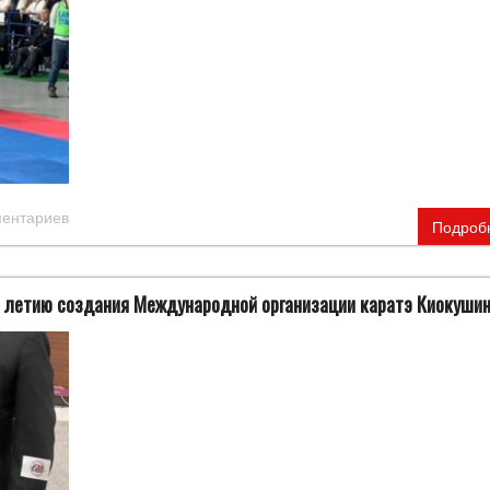
ментариев
Подроб
0 летию создания Международной организации каратэ Киокуши