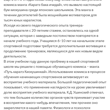
комикса манга «Каратэ бака ичидай», что вызвало настоящий
бум киокушина среди японских школьников. Эта манга в
течении десятилетий была мощнейшим мотиватором для
тысяч юных каратистов.
Исходя из своего педагогического опыта тренера-
преподавателя с 20-летним стажем, остановлюсь на одной
ситуации, которая с завидным постоянством повторяется в
начале учебного года. Учащимся 6–10 лет на начальном этапе
спортивной подготовки требуется дополнительная мотивация к
продолжению тренировок, являющихся для них новым видом
деятельности.
В этом учебном году данную проблему в нашей спортивной
школе мы решили с помощью обучающего комикса – манга
«Путь каратэ Киокушинкай». Использование комикса в процессе
обучения начинающих спортсменов активизирует их
восприятие учебного материала. Большой педагогический опыт
показывает, что применение наглядности на уроке увеличивает
долю восприятия учебного материала. К.Д. Ушинский отмечал,
что тем большее количество органов чувств принимает участие
в восприятии какого-нибудь впечатления, тем прочнее оно
закрепляется в нашей памяти. Физиологи и психологи