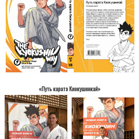
«Путь каратэ Киокушинкай»