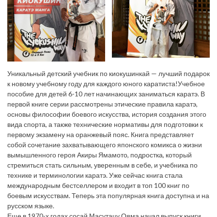
Уникальный детский учебник по киокушинкай — лучший подарок
к новому учебному году для каждого юного каратиста!Учебное
пособие для детей 6-10 лет начинающих заниматься каратэ. В
первой книге серии рассмотрены этические правила каратэ,
основы философии боевого искусства, история создания этого
вида спорта, а также технические нормативы для подготовки к
первому экзамену на оранжевый пояс. Книга представляет
собой сочетание захватывающего японского комикса о жизни
вымышленного героя Акиры Ямамото, подростка, который
стремиться стать сильным, уверенным в себе, и учебника по
технике и терминологии каратэ. Уже сейчас книга стала
международным бестселлером и входит в топ 100 книг по
боевым искусствам. Теперь эта популярная книга доступна и на
русском языке.
Еще в 1970-х годах сосай Масутацу Ояма начал выпуск книги