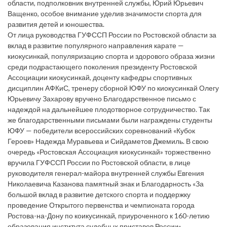
области, подполковник внутренней службы, Юрий Юрьевич
Ващенко, особое внимание уделив значимости спорта для
развития детей и юношества.
От лица руководства ГУФССП России по Ростовской области за
вклад в развитие популярного направления карате —
киокусинкай, популяризацию спорта и здорового образа жизни
среди подрастающего поколения президенту Ростовской
Ассоциации киокусинкай, доценту кафедры спортивных
дисциплин АФКиС, тренеру сборной ЮФУ по киокусинкай Олегу
Юрьевичу Захарову вручено Благодарственное письмо с
надеждой на дальнейшее плодотворное сотрудничество. Так
же благодарственными письмами были награждены студенты
ЮФУ — победители всероссийских соревнований «Кубок
Героев» Надежда Муравьева и Сийдаметов Джемиль. В свою
очередь «Ростовская Ассоциация киокусинкай» торжественно
вручила ГУФССП России по Ростовской области, в лице
руководителя генерал-майора внутренней службы Евгения
Николаевича Казанова памятный знак и Благодарность «За
большой вклад в развитие детского спорта и поддержку
проведение Открытого первенства и чемпионата города
Ростова-на-Дону по коикусинкай, приуроченного к 160-летию
образования института судебных приставов России».