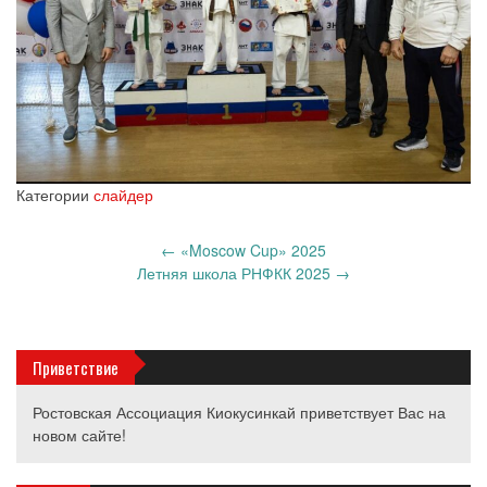
Категории
слайдер
Запись
←
«Moscow Cup» 2025
навигация
Летняя школа РНФКК 2025
→
Приветствие
Ростовская Ассоциация Киокусинкай приветствует Вас на
новом сайте!