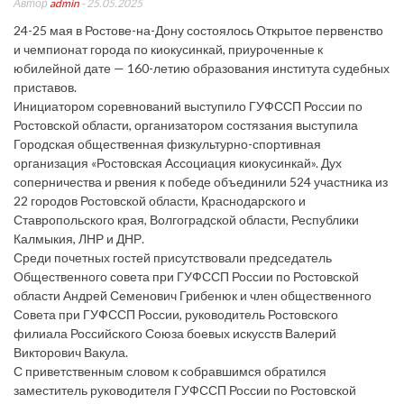
Автор
admin
- 25.05.2025
24-25 мая в Ростове-на-Дону состоялось Открытое первенство
и чемпионат города по киокусинкай, приуроченные к
юбилейной дате — 160-летию образования института судебных
приставов.
Инициатором соревнований выступило ГУФССП России по
Ростовской области, организатором состязания выступила
Городская общественная физкультурно-спортивная
организация «Ростовская Ассоциация киокусинкай». Дух
соперничества и рвения к победе объединили 524 участника из
22 городов Ростовской области, Краснодарского и
Ставропольского края, Волгоградской области, Республики
Калмыкия, ЛНР и ДНР.
Среди почетных гостей присутствовали председатель
Общественного совета при ГУФССП России по Ростовской
области Андрей Семенович Грибенюк и член общественного
Совета при ГУФССП России, руководитель Ростовского
филиала Российского Союза боевых искусств Валерий
Викторович Вакула.
С приветственным словом к собравшимся обратился
заместитель руководителя ГУФССП России по Ростовской