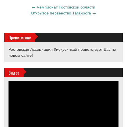
Запись
←
Чемпионат Ростовской области
навигация
Открытое первенство Таганрога
→
Приветствие
Ростовская Ассоциация Киокусинкай приветствует Вас на
новом сайте!
Видео
Видеоплеер