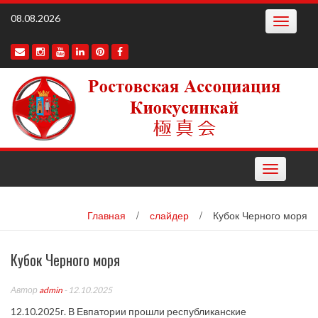
Наверх
08.08.2026
Toggle
navigatio
Toggle
navigation
Главная
/
слайдер
/
Кубок Черного моря
Кубок Черного моря
Автор
admin
- 12.10.2025
12.10.2025г. В Евпатории прошли республиканские