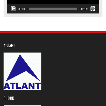
00:00
02:59
АТЛАНТ
РНФКК