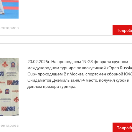
ментариев
Подроб
23.02.2025г. На прошедшем 19-23 февраля крупном
международном турнире по киокусинкай «Open Russi
Cup» проходящем В г.Москва, спортсмен сборной ЮФ
Сийдаметов Джемиль занял 4 место, получил кубок и
диплом призера турнира.
ментариев
Подроб