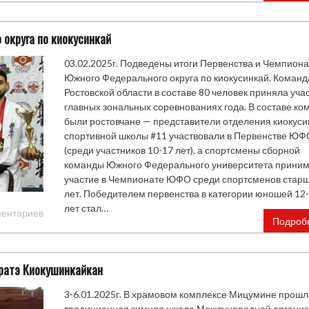
округа по киокусинкай
03.02.2025г. Подведены итоги Первенства и Чемпиона
Южного Федерального округа по киокусинкай. Команд
Ростовской области в составе 80 человек приняла учас
главных зональных соревнованиях года. В составе к
были ростовчане — представители отделения киокуси
спортивной школы #11 участвовали в Первенстве ЮФ
(среди участников 10-17 лет), а спортсмены сборной
команды Южного Федерального университета прини
участие в Чемпионате ЮФО среди спортсменов старш
лет. Победителем первенства в категории юношей 12
лет стал…
ментариев
Подроб
ратэ Киокушинкайкан
3-6.01.2025г. В храмовом комплексе Мицумине прошл
традиционная зимняя школа Международной органи