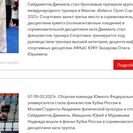
Сийдаметов Джемиль стал бронзовым призером круп
международного турнира в Минске «Belarus Open Cup
2025» Спортсмен занял третье место в соревновател
дисциплине кумитэ (полноконтактные поединки) в
соревновательной дисциплине ката Джемиль стал
финалистом турнира Спортсмен тренируется под
руководством тренера высшей категории, доцента к
спортивных дисциплин АФКиС ЮФУ Захарова Олега
Юрьевича
ментариев
Подроб
07-09.03.2025г. Сборная команда Южного Федеральн
университета стала финалистом Кубка России в
МосквеСтуденты Академии физической культуры и сп
Сийдаметов Джемиль, Иващенко Юрий и Муравьева
Надежда вошли в финал Кубка России в соревновате
дисциплине ката-группа.