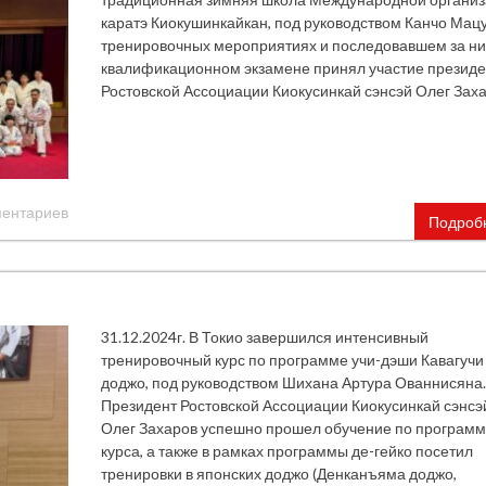
каратэ Киокушинкайкан, под руководством Канчо Мацу
тренировочных мероприятиях и последовавшем за н
квалификационном экзамене принял участие президе
Ростовской Ассоциации Киокусинкай сэнсэй Олег Заха
ментариев
Подроб
31.12.2024г. В Токио завершился интенсивный
тренировочный курс по программе учи-дэши Кавагучи
доджо, под руководством Шихана Артура Ованнисяна.
Президент Ростовской Ассоциации Киокусинкай сэнсэ
Олег Захаров успешно прошел обучение по програм
курса, а также в рамках программы де-гейко посетил
тренировки в японских доджо (Денканъяма доджо,