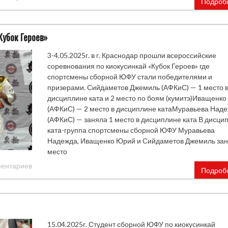
Подроб
Кубок Героев»
3-4.05.2025г. в г. Краснодар прошли всероссийские
соревнования по киокусинкай «Кубок Героев» где
спортсмены сборной ЮФУ стали победителями и
призерами. Сийдаметов Джемиль (АФКиС) — 1 место 
дисциплине ката и 2 место по боям (кумитэ)Иващенк
(АФКиС) — 2 место в дисциплине катаМуравьева Над
(АФКиС) — заняла 1 место в дисциплине ката В дисци
ката-группа спортсмены сборной ЮФУ Муравьева
Надежда, Иващенко Юрий и Сийдаметов Джемиль зан
место
ментариев
Подроб
15.04.2025г. Студент сборной ЮФУ по киокусинкай