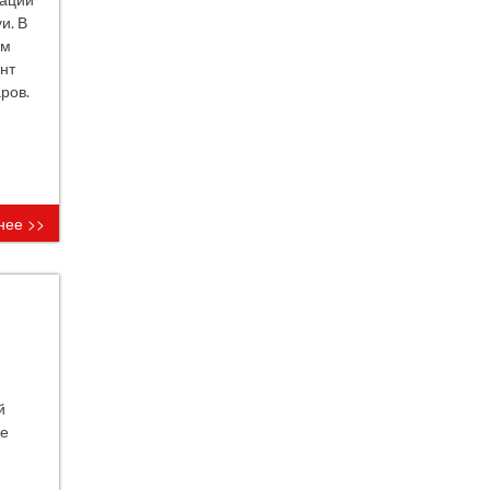
и. В
им
нт
ров.
нее >>
й
ме