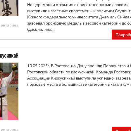
На церемонии открытия с приветственными словами
выступили известные спортсмены и политики.Студент
Южного федерального университета Джемиль Сийда
завоевал бронзовую медаль в весовой категории до 65
ментариев
(дисциплина…
Подроб
окусинкай
10.05.2025г. В Ростове-на-Дону прошли Первенство и 
Ростовской области по киокусинкай. Команда Ростовс
Ассоциации Киокусинкай выступила успешно, завоева
призовые места в большинстве категорий в ката и куми
ментариев