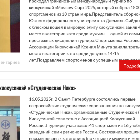
проходил грандиозный международный турнир по
киокусинкай «Moscow Cup» 2025, который собрал 180
спортсменов из 18 стран мира.Представитель сборно
Южного федерального университета Джемиль Сийда
с блеском вошел в мировую элиту киокусинкай, заняв 
место в категории ката среди мужчин — одной из самы
престижных дисциплин турнира.Спортсменка Ростовс
Ассоциации Киокусинкай Ксения Минута заняла треть
место в категории ката среди девушек 14-15
лет.Поздравляем спортсменов с успешным выступле
ментариев
Подроб
 киокусинкай «Студенческая Ника»
16.05.2025г. В Санкт-Петербурге состоялись первые
всероссийские студенческие соревнования по киокус
«Студенческая Ника», организованные Студенческой 
Киокусинкай совместно с Ассоциацией Киокусинкай
России.В турнире участвовал 41 спортсмен из 16 учеб
заведений семи регионов России. Состязания прошли
восьми весовых категориях (по четыре у мужчин и жен