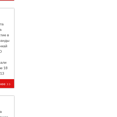
та
а
тие в
оманды
нкай
О
мали
е 18
-13
нее >>
а
зации