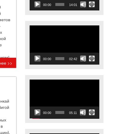
00:00
14:01
0
й
метов
4
Видеоплеер
х
кой
е
нием!
00:00
02:42
нее >>
Видеоплеер
инкай
Лигой
00:00
05:11
ных
 в
щин).