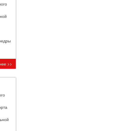
ного
ьной
афедры
нее >>
ого
орта
льной