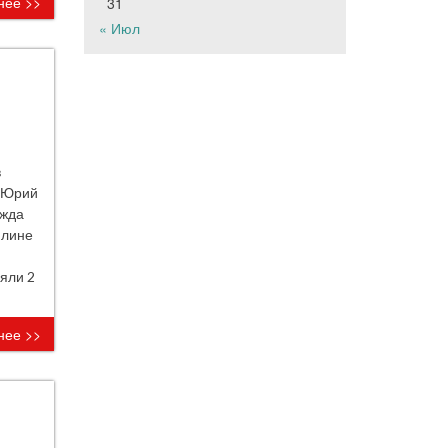
нее >>
31
« Июл
в
о Юрий
ежда
плине
яли 2
нее >>