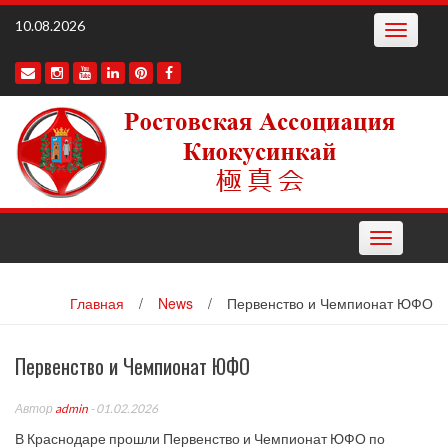
Наверх
10.08.2026
Toggle
navigatio
Toggle
navigation
Главная
/
News
/
Первенство и Чемпионат ЮФО
Первенство и Чемпионат ЮФО
Автор
admin
- 01.02.2026
В Краснодаре прошли Первенство и Чемпионат ЮФО по