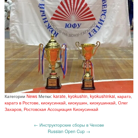
Категории
News
Метки:
karate
,
kyokushin
,
kyokushinkai
,
каратэ
,
каратэ в Ростове
,
киокусинкай
,
киокушин
,
киокушинкай
,
Олег
Захаров
,
Ростовская Ассоциация Киокусинкай
Запись
←
Инструкторские сборы в Чехове
навигация
Russian Open Cup
→