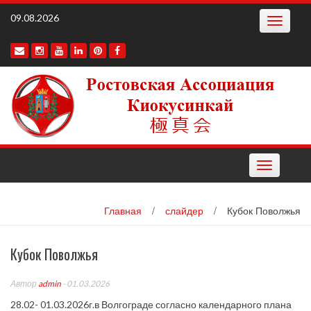
Наверх
09.08.2026
Toggle
navigatio
Toggle
navigation
Главная
/
слайдер
/
Кубок Поволжья
Кубок Поволжья
Автор
admin
- 01.03.2026
28.02- 01.03.2026г.в Волгограде согласно календарного плана