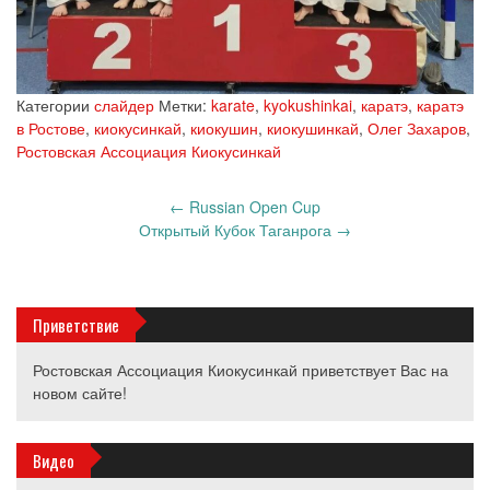
Категории
слайдер
Метки:
karate
,
kyokushinkai
,
каратэ
,
каратэ
в Ростове
,
киокусинкай
,
киокушин
,
киокушинкай
,
Олег Захаров
,
Ростовская Ассоциация Киокусинкай
Запись
←
Russian Open Cup
навигация
Открытый Кубок Таганрога
→
Приветствие
Ростовская Ассоциация Киокусинкай приветствует Вас на
новом сайте!
Видео