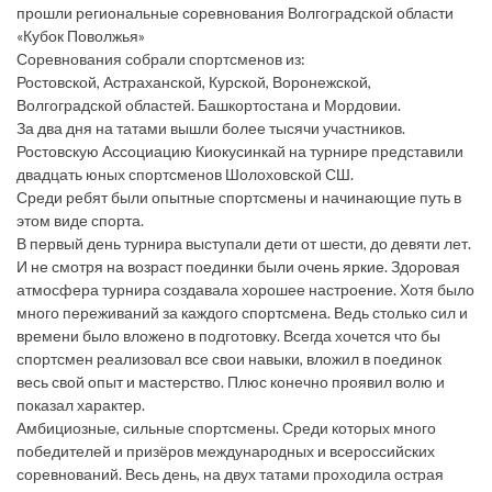
прошли региональные соревнования Волгоградской области
«Кубок Поволжья»
Соревнования собрали спортсменов из:
Ростовской, Астраханской, Курской, Воронежской,
Волгоградской областей. Башкортостана и Мордовии.
За два дня на татами вышли более тысячи участников.
Ростовскую Ассоциацию Киокусинкай на турнире представили
двадцать юных спортсменов Шолоховской СШ.
Среди ребят были опытные спортсмены и начинающие путь в
этом виде спорта.
В первый день турнира выступали дети от шести, до девяти лет.
И не смотря на возраст поединки были очень яркие. Здоровая
атмосфера турнира создавала хорошее настроение. Хотя было
много переживаний за каждого спортсмена. Ведь столько сил и
времени было вложено в подготовку. Всегда хочется что бы
спортсмен реализовал все свои навыки, вложил в поединок
весь свой опыт и мастерство. Плюс конечно проявил волю и
показал характер.
Амбициозные, сильные спортсмены. Среди которых много
победителей и призёров международных и всероссийских
соревнований. Весь день, на двух татами проходила острая