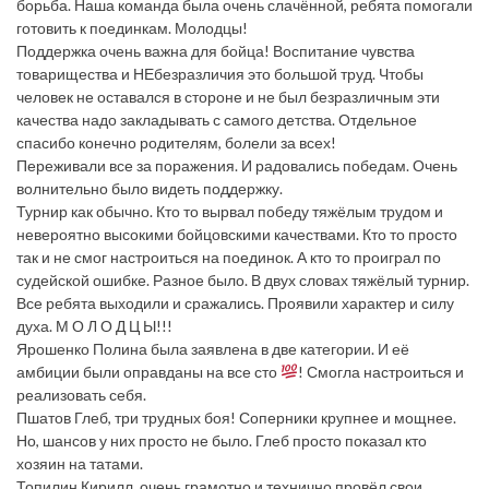
борьба. Наша команда была очень слачённой, ребята помогали
готовить к поединкам. Молодцы!
Поддержка очень важна для бойца! Воспитание чувства
товарищества и НЕбезразличия это большой труд. Чтобы
человек не оставался в стороне и не был безразличным эти
качества надо закладывать с самого детства. Отдельное
спасибо конечно родителям, болели за всех!
Переживали все за поражения. И радовались победам. Очень
волнительно было видеть поддержку.
Турнир как обычно. Кто то вырвал победу тяжёлым трудом и
невероятно высокими бойцовскими качествами. Кто то просто
так и не смог настроиться на поединок. А кто то проиграл по
судейской ошибке. Разное было. В двух словах тяжёлый турнир.
Все ребята выходили и сражались. Проявили характер и силу
духа. М О Л О Д Ц Ы!!!
Ярошенко Полина была заявлена в две категории. И её
амбиции были оправданы на все сто
! Смогла настроиться и
реализовать себя.
Пшатов Глеб, три трудных боя! Соперники крупнее и мощнее.
Но, шансов у них просто не было. Глеб просто показал кто
хозяин на татами.
Топилин Кирилл, очень грамотно и технично провёл свои