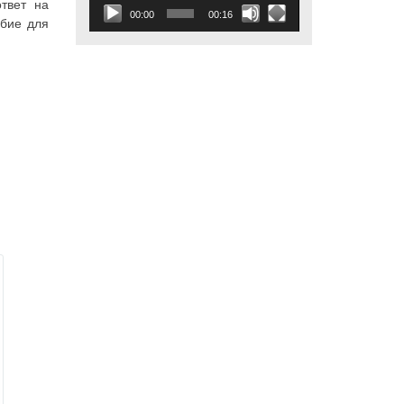
твет на
00:00
00:16
обие для