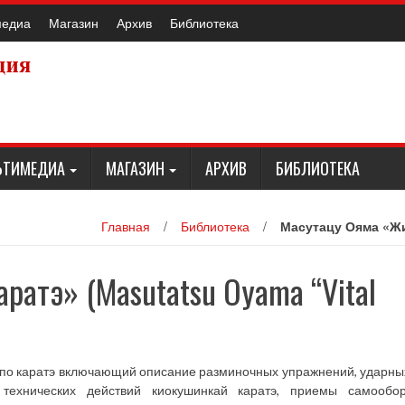
медиа
Магазин
Архив
Библиотека
ЬТИМЕДИА
МАГАЗИН
АРХИВ
БИБЛИОТЕКА
Главная
/
Библиотека
/
Масутацу Ояма «Жив
ратэ» (Masutatsu Oyama “Vital
 по каратэ включающий описание разминочных упражнений, ударны
 технических действий киокушинкай каратэ, приемы самообо