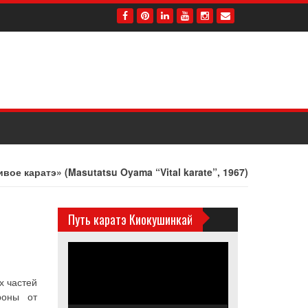
ое каратэ» (Masutatsu Oyama “Vital karate”, 1967)
Путь каратэ Киокушинкай
Видеоплеер
х частей
роны от