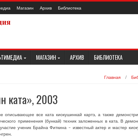
медиа
Магазин
Архив
Библиотека
ЬТИМЕДИА
МАГАЗИН
АРХИВ
БИБЛИОТЕКА
Главная
/
Би
н ката», 2003
 описывающее все ката киокушинкай картэ, а также демонстр
ческого применения (бункай) техник заложенных в ката. В демо
участие ученик Брайна Фиткина – известный актер и мастер кио
нгрен.