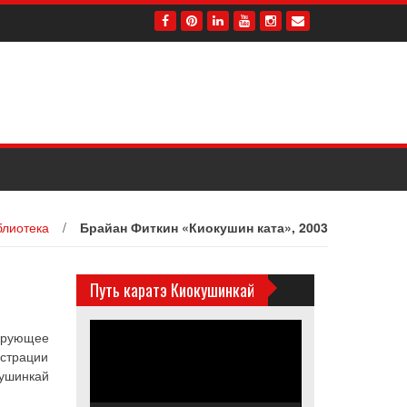
блиотека
/
Брайан Фиткин «Киокушин ката», 2003
Путь каратэ Киокушинкай
Видеоплеер
ирующее
нстрации
кушинкай