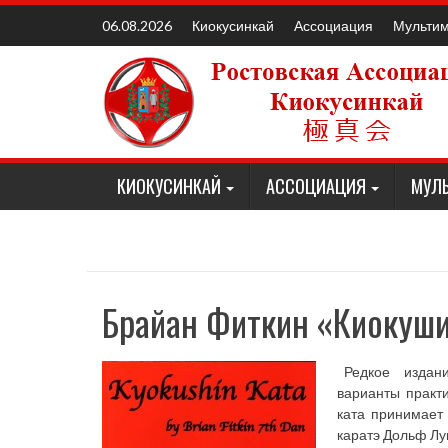
Наверх
Киокусинкай
Ассоциация
Мульти
06.08.2026
КИОКУСИНКАЙ
АССОЦИАЦИЯ
МУЛ
Брайан Фиткин «Киокуши
Редкое издание
варианты практи
ката принимает 
каратэ Дольф Лу