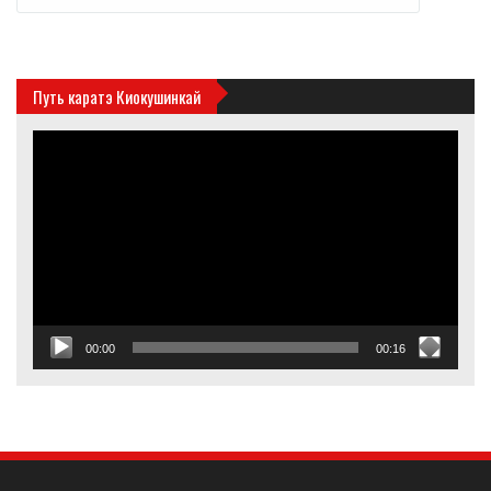
Путь каратэ Киокушинкай
Видеоплеер
00:00
00:16