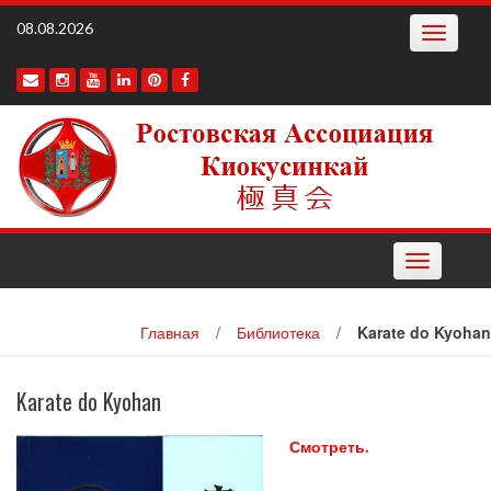
Наверх
08.08.2026
Toggle
navigatio
Toggle
navigation
Главная
/
Библиотека
/
Karate do Kyohan
Karate do Kyohan
Смотреть.