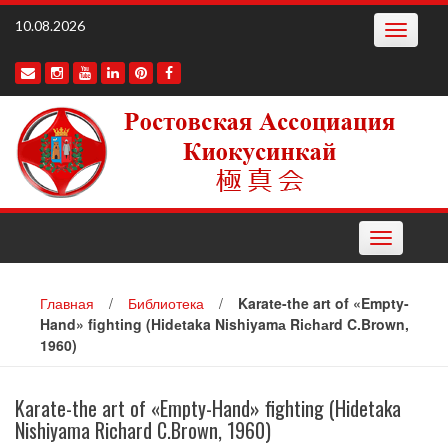
Наверх
10.08.2026
Toggle
navigatio
Toggle
navigation
Главная
/
Библиотека
/
Karate-the art of «Empty-
Hand» fighting (Hidеtaka Nishiyamа Riсhаrd C.Brown,
1960)
Karate-the art of «Empty-Hand» fighting (Hidеtaka
Nishiyamа Riсhаrd C.Brown, 1960)