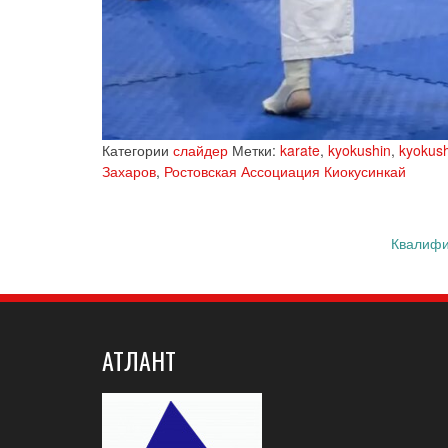
Категории
слайдер
Метки:
karate
,
kyokushin
,
kyokush
Захаров
,
Ростовская Ассоциация Киокусинкай
Запись
Квалифи
навигация
АТЛАНТ