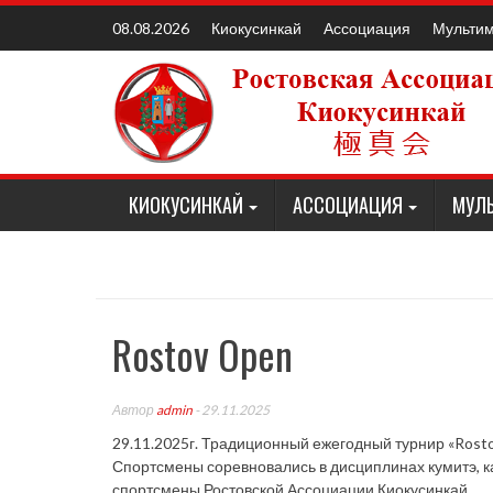
Наверх
Киокусинкай
Ассоциация
Мульти
08.08.2026
КИОКУСИНКАЙ
АССОЦИАЦИЯ
МУЛ
Rostov Open
Автор
admin
- 29.11.2025
29.11.2025г. Традиционный ежегодный турнир «Rosto
Спортсмены соревновались в дисциплинах кумитэ, к
спортсмены Ростовской Ассоциации Киокусинкай.