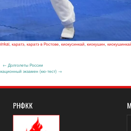
inkai
,
каратэ
,
каратэ в Ростове
,
киокусинкай
,
киокушин
,
киокушинка
←
Долголеты России
кационный экзамен (кю-тест)
→
РНФКК
М