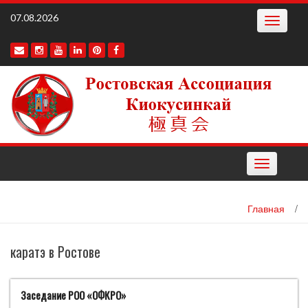
Наверх
07.08.2026
Toggle
navigatio
Toggle
navigation
Главная
/
каратэ в Ростове
Заседание РОО «ОФКРО»