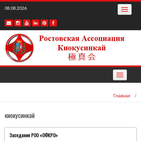
Наверх
08.08.2026
Toggle
navigatio
Toggle
navigation
Главная
/
киокусинкай
Заседание РОО «ОФКРО»